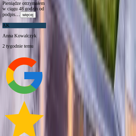
Pieniądze otrzymałem
w ciągu 48 godzin od
podpis…
więcej
AK
Anna Kowalczyk
2 tygodnie temu