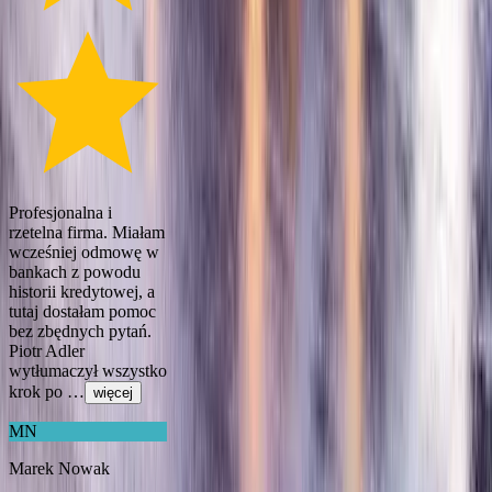
Profesjonalna i
rzetelna firma. Miałam
wcześniej odmowę w
bankach z powodu
historii kredytowej, a
tutaj dostałam pomoc
bez zbędnych pytań.
Piotr Adler
wytłumaczył wszystko
krok po …
więcej
MN
Marek Nowak